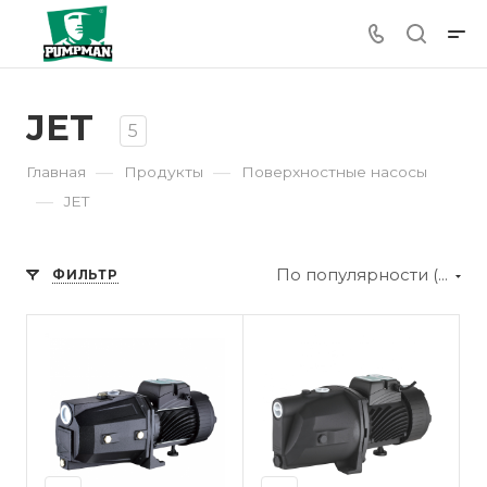
JET
5
—
—
Главная
Продукты
Поверхностные насосы
—
JET
По популярности (убывание)
ФИЛЬТР