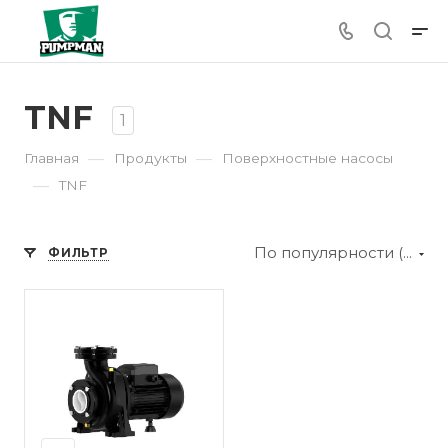
TNF
1
—
—
Главная
Продукты
Поверхностные насосы
—
TNF
По популярности (убывание)
ФИЛЬТР