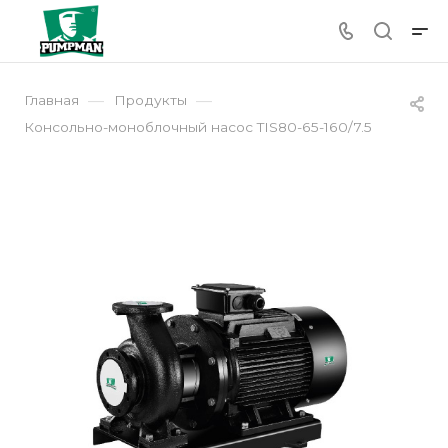
—
—
Главная
Продукты
Консольно-моноблочный насос TIS80-65-160/7.5